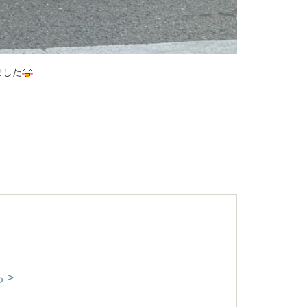
ました
 >